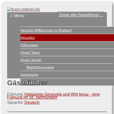
Zeige alle Gästeführer ...
Menu
Herzlich Willkommen in Rottweil
Aktuelles
Führungen
Unser Team
Unser Verein
Beitrittsformulare
Impressum
Gästeführer
Datenschutz
Führung:
Hebamme Genovefa und Wirt Ignaz - eine
Führung im 18. Jahrhundert
Sprache:
Deutsch