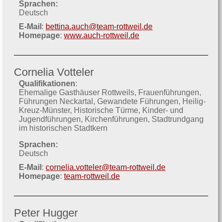
Sprachen:
Deutsch
E-Mail
:
bettina.auch@team-rottweil.de
Homepage
:
www.auch-rottweil.de
Cornelia Votteler
Qualifikationen
:
Ehemalige Gasthäuser Rottweils
Frauenführungen
Führungen Neckartal
Gewandete Führungen
Heilig-
Kreuz-Münster
Historische Türme
Kinder- und
Jugendführungen
Kirchenführungen
Stadtrundgang
im historischen Stadtkern
Sprachen:
Deutsch
E-Mail
:
cornelia.votteler@team-rottweil.de
Homepage
:
team-rottweil.de
Peter Hugger