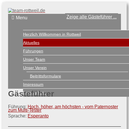
Zeige alle Gästeführer ...
Menu
Herzlich Willkommen in Rottweil
Aktuelles
Führungen
Unser Team
Unser Verein
Beitrittsformulare
Impressum
Gästeführer
Datenschutz
Führung:
Hoch, höher, am höchsten - vom Paternoster
zum Multi-Tester
Sprache:
Esperanto