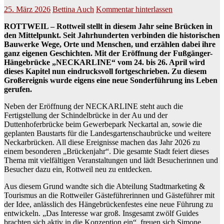
25. März 2026
Bettina Auch
Kommentar hinterlassen
ROTTWEIL – Rottweil stellt in diesem Jahr seine Brücken in
den Mittelpunkt. Seit Jahrhunderten verbinden die historischen
Bauwerke Wege, Orte und Menschen, und erzählen dabei ihre
ganz eigenen Geschichten. Mit der Eröffnung der
Fußgänger-
Hängebrücke „NECKARLINE“ vom 24. bis 26. April wird
dieses Kapitel nun eindrucksvoll fortgeschrieben. Zu diesem
Großereignis wurde eigens eine neue Sonderführung ins Leben
gerufen.
Neben der Eröffnung der NECKARLINE steht auch die
Fertigstellung der Schindelbrücke in der Au und der
Duttenhoferbrücke beim Gewerbepark Neckartal an, sowie die
geplanten Baustarts für die Landesgartenschaubrücke und weitere
Neckarbrücken. All diese Ereignisse machen das Jahr 2026 zu
einem besonderen „Brückenjahr“. Die gesamte Stadt feiert dieses
Thema mit vielfältigen Veranstaltungen und lädt Besucherinnen und
Besucher dazu ein, Rottweil neu zu entdecken.
Aus diesem Grund wandte sich die Abteilung Stadtmarketing &
Tourismus an die Rottweiler Gästeführerinnen und Gästeführer mit
der Idee, anlässlich des Hängebrückenfestes eine neue Führung zu
entwickeln. „Das Interesse war groß. Insgesamt zwölf Guides
brachten sich aktiv in die Konzeption ein“, freuen sich Simone