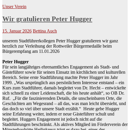
Unser Verein
Wir gratulieren Peter Hugger
15. Januar 2026
Bettina Auch
unserem Stadtführerkollegen Peter Hugger gratulieren wir ganz
herzlich zur Verleihung der Rottweiler Bürgermedaille beim
Bürgerempfang am 11.01.2026
Peter Hugger
Für sein langjähriges ehrenamtliches Engagement als Stadt- und
Gästeführer sowie für seinen Einsatz im kirchlichen und kulturellen
Bereich. Seine erste Stadtführung machte Peter Hugger im Jahr
1999. „Was ursprünglich aus persönlichem Interesse entstand – ein
Kurs zum Stadtführer, damals begleitet von Dr. Hecht – entwickelte
sich schnell zu einer Leidenschaft, die bis heute anhält“, so OB Dr.
Ruf. „Für die faszinierenden Details, die unscheinbaren Orte, die
Geschichten am Wegesrand – all das, was man leicht übersieht, und
das doch so viel über unsere Stadt erzählt.“ Heute gebe Hugger
seine Erfahrung weiter, indem er neue Gästeführer schult und
begleitet. Huggers Engagement ist jedoch nicht auf die
Stadtführungen beschränkt. Als aktives Mitglied im Förderverein der
Münsterbauhütte Heiligkreuz trägt er dazu bei, eines der