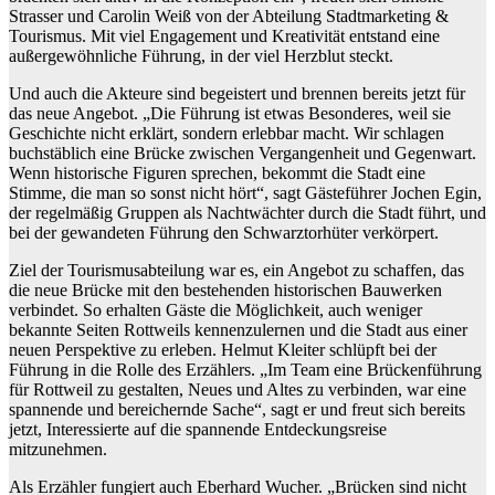
Strasser und Carolin Weiß von der Abteilung Stadtmarketing &
Tourismus. Mit viel Engagement und Kreativität entstand eine
außergewöhnliche Führung, in der viel Herzblut steckt.
Und auch die Akteure sind begeistert und brennen bereits jetzt für
das neue Angebot. „Die Führung ist etwas Besonderes, weil sie
Geschichte nicht erklärt, sondern erlebbar macht. Wir schlagen
buchstäblich eine Brücke zwischen Vergangenheit und Gegenwart.
Wenn historische Figuren sprechen, bekommt die Stadt eine
Stimme, die man so sonst nicht hört“, sagt Gästeführer Jochen Egin,
der regelmäßig Gruppen als Nachtwächter durch die Stadt führt, und
bei der gewandeten Führung den Schwarztorhüter verkörpert.
Ziel der Tourismusabteilung war es, ein Angebot zu schaffen, das
die neue Brücke mit den bestehenden historischen Bauwerken
verbindet. So erhalten Gäste die Möglichkeit, auch weniger
bekannte Seiten Rottweils kennenzulernen und die Stadt aus einer
neuen Perspektive zu erleben. Helmut Kleiter schlüpft bei der
Führung in die Rolle des Erzählers. „Im Team eine Brückenführung
für Rottweil zu gestalten, Neues und Altes zu verbinden, war eine
spannende und bereichernde Sache“, sagt er und freut sich bereits
jetzt, Interessierte auf die spannende Entdeckungsreise
mitzunehmen.
Als Erzähler fungiert auch Eberhard Wucher. „Brücken sind nicht