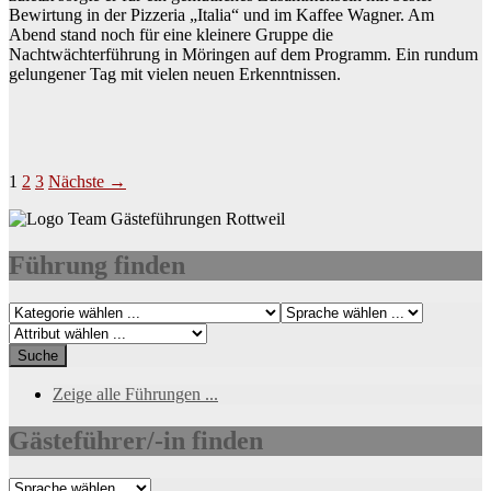
Bewirtung in der Pizzeria „Italia“ und im Kaffee Wagner. Am
Abend stand noch für eine kleinere Gruppe die
Nachtwächterführung in Möringen auf dem Programm. Ein rundum
gelungener Tag mit vielen neuen Erkenntnissen.
Beitragsnavigation
1
2
3
Nächste →
Führung finden
Zeige alle Führungen ...
Gästeführer/-in finden