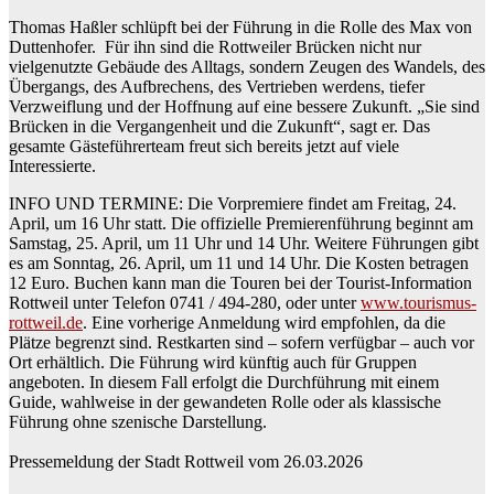
Thomas Haßler schlüpft bei der Führung in die Rolle des Max von
Duttenhofer. Für ihn sind die Rottweiler Brücken nicht nur
vielgenutzte Gebäude des Alltags, sondern Zeugen des Wandels, des
Übergangs, des Aufbrechens, des Vertrieben werdens, tiefer
Verzweiflung und der Hoffnung auf eine bessere Zukunft. „Sie sind
Brücken in die Vergangenheit und die Zukunft“, sagt er. Das
gesamte Gästeführerteam freut sich bereits jetzt auf viele
Interessierte.
INFO UND TERMINE: Die Vorpremiere findet am Freitag, 24.
April, um 16 Uhr statt. Die offizielle Premierenführung beginnt am
Samstag, 25. April, um 11 Uhr und 14 Uhr. Weitere Führungen gibt
es am Sonntag, 26. April, um 11 und 14 Uhr. Die Kosten betragen
12 Euro. Buchen kann man die Touren bei der Tourist-Information
Rottweil unter Telefon 0741 / 494-280, oder unter
www.tourismus-
rottweil.de
. Eine vorherige Anmeldung wird empfohlen, da die
Plätze begrenzt sind. Restkarten sind – sofern verfügbar – auch vor
Ort erhältlich. Die Führung wird künftig auch für Gruppen
angeboten. In diesem Fall erfolgt die Durchführung mit einem
Guide, wahlweise in der gewandeten Rolle oder als klassische
Führung ohne szenische Darstellung.
Pressemeldung der Stadt Rottweil vom 26.03.2026