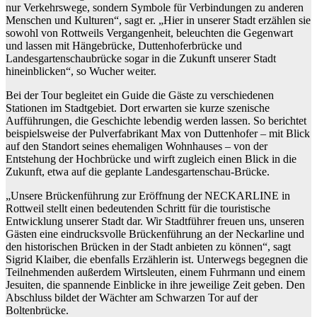
nur Verkehrswege, sondern Symbole für Verbindungen zu anderen
Menschen und Kulturen“, sagt er. „Hier in unserer Stadt erzählen sie
sowohl von Rottweils Vergangenheit, beleuchten die Gegenwart
und lassen mit Hängebrücke, Duttenhoferbrücke und
Landesgartenschaubrücke sogar in die Zukunft unserer Stadt
hineinblicken“, so Wucher weiter.
Bei der Tour begleitet ein Guide die Gäste zu verschiedenen
Stationen im Stadtgebiet. Dort erwarten sie kurze szenische
Aufführungen, die Geschichte lebendig werden lassen. So berichtet
beispielsweise der Pulverfabrikant Max von Duttenhofer – mit Blick
auf den Standort seines ehemaligen Wohnhauses – von der
Entstehung der Hochbrücke und wirft zugleich einen Blick in die
Zukunft, etwa auf die geplante Landesgartenschau-Brücke.
„Unsere Brückenführung zur Eröffnung der NECKARLINE in
Rottweil stellt einen bedeutenden Schritt für die touristische
Entwicklung unserer Stadt dar. Wir Stadtführer freuen uns, unseren
Gästen eine eindrucksvolle Brückenführung an der Neckarline und
den historischen Brücken in der Stadt anbieten zu können“, sagt
Sigrid Klaiber, die ebenfalls Erzählerin ist. Unterwegs begegnen die
Teilnehmenden außerdem Wirtsleuten, einem Fuhrmann und einem
Jesuiten, die spannende Einblicke in ihre jeweilige Zeit geben. Den
Abschluss bildet der Wächter am Schwarzen Tor auf der
Boltenbrücke.