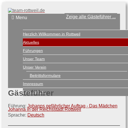
Zeige alle Gästeführer ...
Menu
Herzlich Willkommen in Rottweil
Aktuelles
Führungen
Unser Team
Unser Verein
Beitrittsformulare
Impressum
Gästeführer
Datenschutz
Führung:
Johanns gefährlicher Auftrag - Das Mädchen
Johanna in der Reichsstadt Rottweil
Sprache:
Deutsch