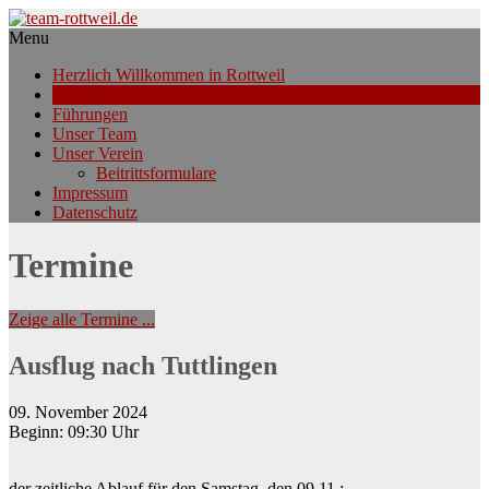
Menu
Herzlich Willkommen in Rottweil
Aktuelles
Führungen
Unser Team
Unser Verein
Beitrittsformulare
Impressum
Datenschutz
Termine
Zeige alle Termine ...
Ausflug nach Tuttlingen
09. November 2024
Beginn: 09:30 Uhr
der zeitliche Ablauf für den Samstag, den 09.11.: