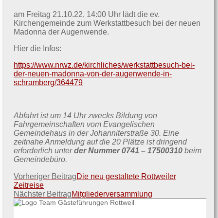
am Freitag 21.10.22, 14:00 Uhr lädt die ev.
Kirchengemeinde zum Werkstattbesuch bei der neuen
Madonna der Augenwende.
Hier die Infos:
https://www.nrwz.de/kirchliches/werkstattbesuch-bei-
der-neuen-madonna-von-der-augenwende-in-
schramberg/364479
Abfahrt ist um 14 Uhr zwecks Bildung von
Fahrgemeinschaften vom Evangelischen
Gemeindehaus in der Johanniterstraße 30. Eine
zeitnahe Anmeldung auf die 20 Plätze ist dringend
erforderlich unter
der Nummer 0741 – 17500310
beim
Gemeindebüro.
Beitragsnavigation
Vorheriger Beitrag
Die neu gestaltete Rottweiler
Zeitreise
Nächster Beitrag
Mitgliederversammlung